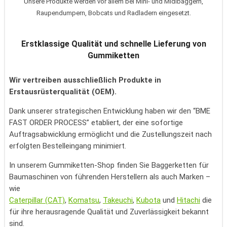
Unsere Produkte werden vor allem bei Mini- und Midibaggern,
Raupendumpern, Bobcats und Radladern eingesetzt.
Erstklassige Qualität und schnelle Lieferung von
Gummiketten
Wir vertreiben ausschließlich Produkte in
Erstausrüsterqualität (OEM).
Dank unserer strategischen Entwicklung haben wir den “BME
FAST ORDER PROCESS” etabliert, der eine sofortige
Auftragsabwicklung ermöglicht und die Zustellungszeit nach
erfolgten Bestelleingang minimiert.
In unserem Gummiketten-Shop finden Sie Baggerketten für
Baumaschinen von führenden Herstellern als auch Marken –
wie
Caterpillar (CAT)
,
Komatsu
,
Takeuchi
,
Kubota
und
Hitachi
die
für ihre herausragende Qualität und Zuverlässigkeit bekannt
sind.