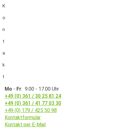
K
o
n
t
a
k
t
Mo
-
Fr
: 9.00 - 17.00 Uhr
+49 (0) 361 / 30 25 81 24
+49 (0) 361 / 41 77 03 30
+49 (0) 179 / 425 50 98
Kontaktformular
Kontakt per E-Mail