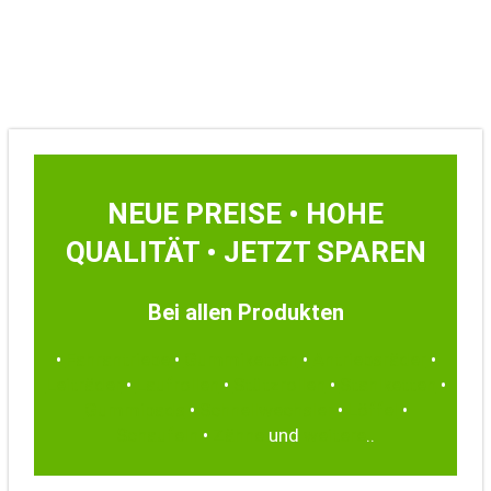
NEUE PREISE • HOHE
QUALITÄT • JETZT SPAREN
Bei allen Produkten
•
Fahrantriebe
•
Gummiketten
•
Antriebsräder
•
Leiträder
•
Laufrollen
•
Stützrollen
•
Stahlketten
•
Gummipads
•
Schnellwechsler
•
Löffel
•
Schaufeln
•
Zähne
und
weitere
..