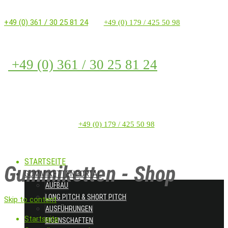
+49 (0) 361 / 30 25 81 24
+49 (0) 179 / 425 50 98
+49 (0) 361 / 30 25 81 24
+49 (0) 179 / 425 50 98
STARTSEITE
Gummiketten - Shop
GUMMIKETTENPORTAL
AUFBAU
LONG PITCH & SHORT PITCH
Skip to content
AUSFÜHRUNGEN
Startseite
EIGENSCHAFTEN