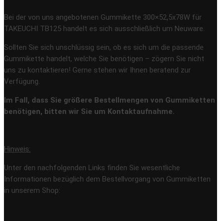
Bei der von uns angebotenen Gummikette 300×52,5x78W für
TAKEUCHI TB125 handelt es sich ausschließlich um Neuware.
Sollten Sie sich unschlüssig sein, ob es sich um die passende
Gummikette handelt, welche Sie benötigen – zögern Sie nicht
uns zu kontaktieren! Gerne stehen wir Ihnen beratend zur
Verfügung.
Im Fall, dass Sie größere Bestellmengen von Gummiketten
benötigen, bitten wir Sie um Kontaktaufnahme.
Hinweis:
Unter den nachfolgenden Links finden Sie wesentliche
Informationen bezüglich dem Bestellvorgang von Gummiketten
in unserem Shop: