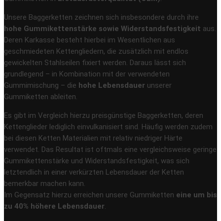
Unsere Baggerketten zeichnen sich insbesondere durch ihre
hohe Gummikettenstärke sowie Widerstandsfestigkeit
aus.
Deren Karkasse besteht hierbei im Wesentlichen aus
geschmiedeten Kettengliedern, die zusätzlich mit endlos
gewickelten Stahlseilen fixiert werden. Daraus lässt sich
grundlegend – in Kombination mit der verwendeten
Gummimischung – die
hohe Lebensdauer
unserer
Gummiketten ableiten.
Es gibt im Vergleich hierzu preisgünstige Baggerketten, deren
Kettenglieder lediglich einvulkanisiert sind. Häufig werden zudem
bei diesen Ketten Materialien mit relativ niedriger Härte
verwendet. Das Resultat ist oftmals eine vergleichsweise geringe
Gummikettenstärke und Widerstandsfestigkeit, was sich
letztendlich in einer verkürzten Lebensdauer der Ketten
bemerkbar machen kann.
Im Gegensatz hierzu erreichen unsere Gummiketten
eine um bis
zu 40% höhere Lebensdauer
.