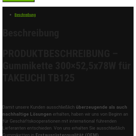
Beschreibung
Beschreibung
PRODUKTBESCHREIBUNG –
Gummikette 300×52,5x78W für
TAKEUCHI TB125
Damit unsere Kunden ausschließlich
überzeugende als auch
nachhaltige Lösungen
erhalten, haben wir uns von Beginn an
für Geschäftskooperationen mit international führenden
Lieferanten entschieden. Von uns erhalten Sie ausschließlich
Gummiketten in
Erstausrüsterqualität (OEM)
.