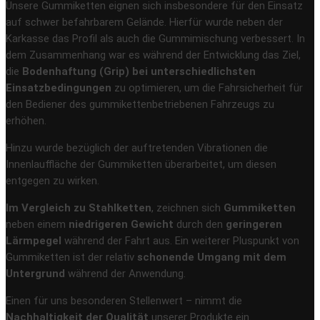
Unsere Gummiketten eignen sich insbesondere für den Einsatz
auf schwer befahrbarem Gelände. Hierfür wurde neben der
Karkasse das Profil als auch die Gummimischung verbessert. In
dem Zusammenhang war es während der Entwicklung das Ziel,
die
Bodenhaftung (Grip) bei unterschiedlichsten
Einsatzbedingungen
zu optimieren, um die Fahrsicherheit für
den Bediener des gummikettenbetriebenen Fahrzeugs zu
erhöhen.
Hinzu wurde bezüglich der auftretenden Vibrationen die
Innenlauffläche der Gummiketten überarbeitet, um diesen
entgegen zu wirken.
Im Vergleich zu Stahlketten
, zeichnen sich
Gummiketten
neben einem
niedrigeren Gewicht
durch den
geringeren
Lärmpegel
während der Fahrt aus. Ein weiterer Pluspunkt von
Gummiketten ist der relativ
schonende Umgang mit dem
Untergrund
während der Anwendung.
Einen für uns besonderen Stellenwert – nimmt die
Nachhaltigkeit der Qualität
unserer Produkte ein.