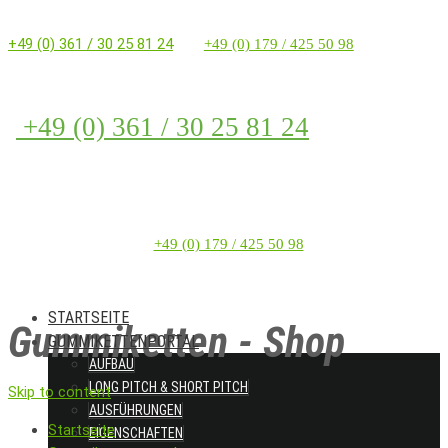
+49 (0) 361 / 30 25 81 24
+49 (0) 179 / 425 50 98
+49 (0) 361 / 30 25 81 24
+49 (0) 179 / 425 50 98
STARTSEITE
Gummiketten - Shop
GUMMIKETTENPORTAL
AUFBAU
LONG PITCH & SHORT PITCH
Skip to content
AUSFÜHRUNGEN
Startseite
EIGENSCHAFTEN