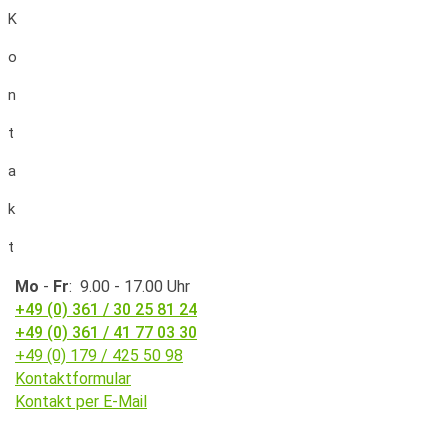
K
o
n
t
a
k
t
Mo
-
Fr
: 9.00 - 17.00 Uhr
+49 (0) 361 / 30 25 81 24
+49 (0) 361 / 41 77 03 30
+49 (0) 179 / 425 50 98
Kontaktformular
Kontakt per E-Mail