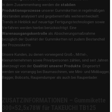
In dem Zusammenhang werden die
stabilen
Produktionsprozesse
unserer Gummiketten in regelmäßigen
Abständen analysiert und gegebenenfalls weiterentwickelt.
Trends in Hinblick auf neuartige Fertigungstechnologien sowie
Verfahren werden hierbei berücksichtigt. Eine
Warenausgangskontrolle
als Absicherungsmaßnahme
bezüglich der Qualität der Gummiketten ist zudem Bestandteil
der Prozesskette.
Unsere Kunden, zu denen vorwiegend Groß-, Mittel-,
Kleinunternehmen sowie Privatpersonen zählen, sind seit Jahren
überzeugt von der
Qualität unserer Produkte
. Eingesetzt
werden sie vorrangig bei Baumaschinen, wie Mini- und Midibagger,
Bagger, Bobcats, Raupendumper als auch bei Raupenlader.
ZUSATZINFORMATIONEN – Gummikette
300×52,5x78W für TAKEUCHI TB125