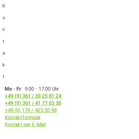
K
o
n
t
a
k
t
Mo
-
Fr
: 9.00 - 17.00 Uhr
+49 (0) 361 / 30 25 81 24
+49 (0) 361 / 41 77 03 30
+49 (0) 179 / 425 50 98
Kontaktformular
Kontakt per E-Mail