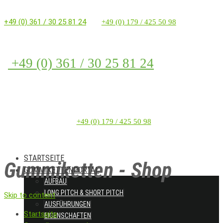
+49 (0) 361 / 30 25 81 24
+49 (0) 179 / 425 50 98
+49 (0) 361 / 30 25 81 24
+49 (0) 179 / 425 50 98
STARTSEITE
Gummiketten - Shop
GUMMIKETTENPORTAL
AUFBAU
LONG PITCH & SHORT PITCH
Skip to content
AUSFÜHRUNGEN
Startseite
EIGENSCHAFTEN