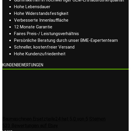
Hohe Lebensdauer
Hohe Widerstandsfestigkeit
Verbesserte Innenlauffläche
12 Monate Garantie
Faires Preis-/ Leistungsverhältnis
Persönliche Beratung durch unser BME-Expertenteam
Schneller, kostenfreier Versand
Hohe Kundenzufriedenheit
KUNDENBEWERTUNGEN
Baumaschinen Ersatzteile24
hat
5.0
von
5
Sternen
533
Bewertungen auf Ebay